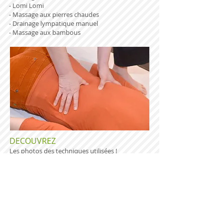
- Lomi Lomi
- Massage aux pierres chaudes
- Drainage lympatique manuel
- Massage aux bambous
DECOUVREZ
Les photos des techniques utilisées !
​HORAIRES
Sur rendez-vous.
CONTACT
Tatiana Laurenti
Thérapeute complémentaire avec